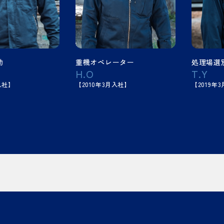
重機オペレーター
処理場選別作
H.O
T.Y
】
【2010年3月入社】
【2019年3月入