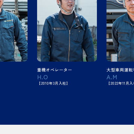
オペレーター
大型車両運転手
仮
O
A.M
K
10年3月入社】
【2022年11月入社】
【